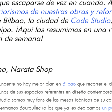
 que escaparse de vez en cuando. A
riorismos
de nuestras
obras y refo
e
Bilbao
, la ciudad de
Code Studio
uipo. ¡Aquí las resumimos en una r
in de semana!
a, Narata Shop
undente no hay mejor plan en
Bilbao
que recorrer el d
 algunos de sus espacios referentes en diseño contem
Studio somos muy fans de las mesas icónicas de su c
hermanos Bouroullec (a los que ya les dedicamos
un p