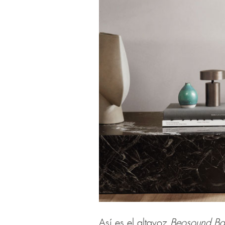
Así es el altavoz
Beosound Ba