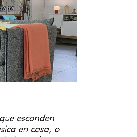
s que esconden
úsica en
casa
, o