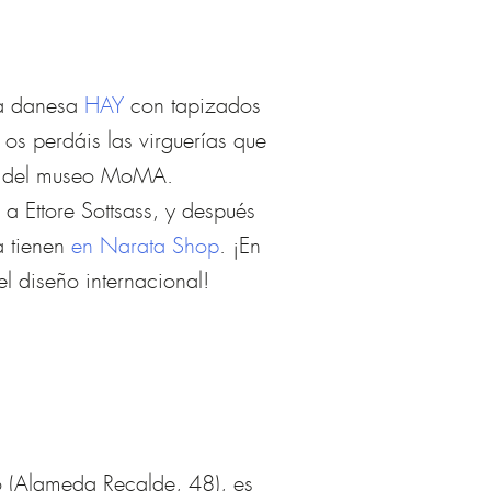
ca danesa
HAY
con tapizados
 os perdáis las virguerías que
os del museo MoMA.
 Ettore Sottsass, y después
a tienen
en Narata Shop
. ¡En
l diseño internacional!
do (Alameda Recalde, 48), es